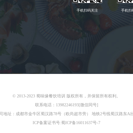
手机扫码关注
手机扫
© 2013-2023 蜀味缘餐饮培训 版权所有，并保留所有权利。
联系电话：13982246193[微信同号]
司地址：成都市金牛区蜀汉路78号（欧尚超市旁） 地铁2号线蜀汉路东A
ICP备案证书号:
蜀ICP备16011637号-7