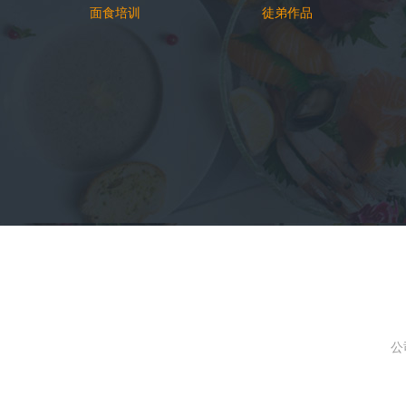
面食培训
徒弟作品
公