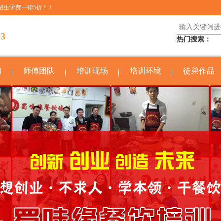
招生学费一律5折！！
03
热门搜索：
们
师傅团队
培训现场
培训环境
徒弟作品