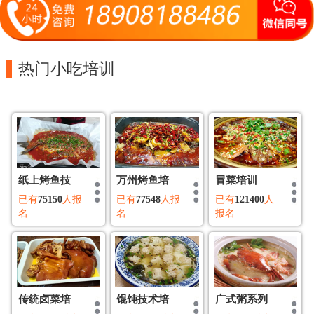
热门小吃培训
纸上烤鱼技
万州烤鱼培
冒菜培训
已有
75150
人报
已有
77548
人报
已有
121400
人
名
名
报名
传统卤菜培
馄饨技术培
广式粥系列