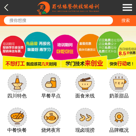
四川特色
早餐早点
面食米线
奶茶甜品
中餐快餐
烧烤夜宵
现卤现捞
品牌概况