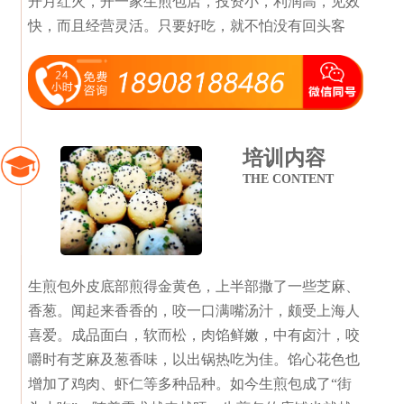
开月红火，开一家生煎包店，投资小，利润高，见效
快，而且经营灵活。只要好吃，就不怕没有回头客
培训内容
THE CONTENT
生煎包外皮底部煎得金黄色，上半部撒了一些芝麻、
香葱。闻起来香香的，咬一口满嘴汤汁，颇受上海人
喜爱。成品面白，软而松，肉馅鲜嫩，中有卤汁，咬
嚼时有芝麻及葱香味，以出锅热吃为佳。馅心花色也
增加了鸡肉、虾仁等多种品种。如今生煎包成了“街