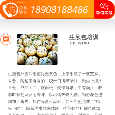
生煎包培训
THE INTRO
生煎包外皮底部煎得金黄色，上半部撒了一些芝麻、
香葱。闻起来香香的，咬一口满嘴汤汁，颇受上海人
喜爱。成品面白，软而松，肉馅鲜嫩，中有卤汁，咬
嚼时有芝麻及葱香味，以出锅热吃为佳。馅心花色也
增加了鸡肉、虾仁等多种品种。如今生煎包成了“街
头小吃”。随着需求越来越旺，生煎包的店铺也就越