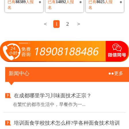
已有
88389
人报
已有
14892
人报
已有
8025
人报
名
名
名
＜
1
2
＞
新闻中心
●●更多
在成都哪里学习川味面技术正宗？
在繁忙的都市生活中，早餐作为一...
培训面食学校技术怎么样?学各种面食技术培训