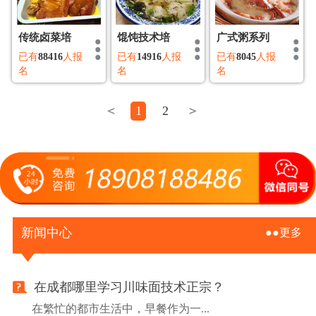
传统卤菜培
馄饨技术培
广式粥系列
已有
88416
人报
已有
14916
人报
已有
8045
人报
名
名
名
＜
1
2
＞
新闻中心
●●更多
在成都哪里学习川味面技术正宗？
在繁忙的都市生活中，早餐作为一...