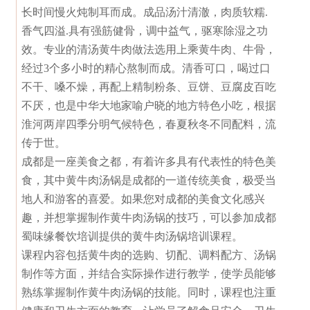
长时间慢火炖制耳而成。成品汤汁清澈，肉质软糯.
香气四溢.具有强筋健骨，调中益气，驱寒除湿之功
效。专业的清汤黄牛肉做法选用上乘黄牛肉、牛骨，
经过3个多小时的精心熬制而成。清香可口，喝过口
不干、嗓不燥，再配上精制粉条、豆饼、豆腐皮百吃
不厌，也是中华大地家喻户晓的地方特色小吃，根据
淮河两岸四季分明气候特色，春夏秋冬不同配料，流
传于世。
成都是一座美食之都，有着许多具有代表性的特色美
食，其中黄牛肉汤锅是成都的一道传统美食，极受当
地人和游客的喜爱。如果您对成都的美食文化感兴
趣，并想掌握制作黄牛肉汤锅的技巧，可以参加成都
蜀味缘餐饮培训提供的黄牛肉汤锅培训课程。
课程内容包括黄牛肉的选购、切配、调料配方、汤锅
制作等方面，并结合实际操作进行教学，使学员能够
熟练掌握制作黄牛肉汤锅的技能。同时，课程也注重