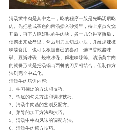
清汤黄牛肉是其中之一，吃的程序一般是先喝汤后吃
肉。先把熬成茶色的菌汤掺入砂煲里，待上桌点火烧
开后，再下入腌好味的牛肉块，煮十几分钟至熟后，
便捞出来放盘里，然后用刀叉切成小块，并蘸煳辣椒
味碟食用。也可以根据自己的喜好，选择香辣酱味
碟、豆瓣味碟、烧椒味碟、鲜椒味碟等。清汤黄牛肉
的就餐形式是把汤锅与西餐的刀叉相结合，但制作方
法则完全中式化。
清汤牛肉培训内容:
1、学习挂汤的方法和技巧。
2、锅底的勾兑方法和调味技巧。
3、清汤牛肉基的鉴别及配方。
4、菜肴的加工方法和技巧。
5、清汤中牛肉风味的调配方法。
6、清汤牛肉秘方技巧。