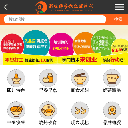
四川特色
早餐早点
面食米线
奶茶甜品
中餐快餐
烧烤夜宵
现卤现捞
品牌概况