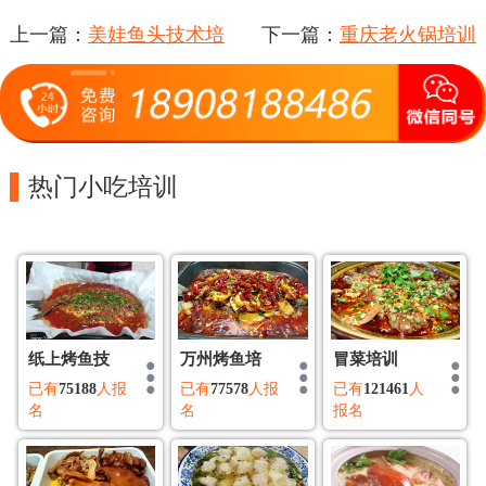
上一篇：
美娃鱼头技术培
下一篇：
重庆老火锅培训
训
热门小吃培训
纸上烤鱼技
万州烤鱼培
冒菜培训
已有
75188
人报
已有
77578
人报
已有
121461
人
名
名
报名