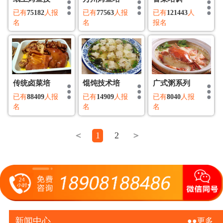
已有
75182
人报
已有
77563
人报
已有
121443
人
名
名
报名
传统卤菜培
馄饨技术培
广式粥系列
已有
88409
人报
已有
14909
人报
已有
8040
人报
名
名
名
＜
1
2
＞
新闻中心
●●更多