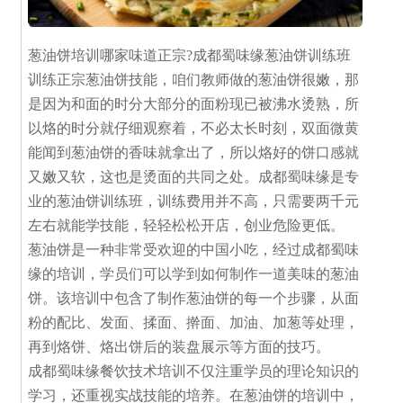
葱油饼培训哪家味道正宗?
成都蜀味缘葱油饼训练班
训练正宗葱油饼技能，咱们教师做的葱油饼很嫩，那
是因为和面的时分大部分的面粉现已被沸水烫熟，所
以烙的时分就仔细观察着，不必太长时刻，双面微黄
能闻到葱油饼的香味就拿出了，所以烙好的饼口感就
又嫩又软，这也是烫面的共同之处。成都蜀味缘是专
业的葱油饼训练班，训练费用并不高，只需要两千元
左右就能学技能，轻轻松松开店，创业危险更低。
葱油饼是一种非常受欢迎的中国小吃，经过成都蜀味
缘的培训，学员们可以学到如何制作一道美味的葱油
饼。该培训中包含了制作葱油饼的每一个步骤，从面
粉的配比、发面、揉面、擀面、加油、加葱等处理，
再到烙饼、烙出饼后的装盘展示等方面的技巧。
成都蜀味缘餐饮技术培训不仅注重学员的理论知识的
学习，还重视实战技能的培养。在葱油饼的培训中，