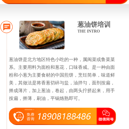
葱油饼培训
THE INTRO
葱油饼是北方地区特色小吃的一种，属闽菜或鲁菜菜
系。主要用料为面粉和葱花，口味香咸。是一种由面
粉和小葱为主要食材的中国煎饼，烹饪简单，味道鲜
美，其做法是将香葱切碎与盐，油拌匀，面剂按扁，
擀成薄片，加上葱油，卷起，由两头拧挤起来，用手
按扁，擀薄，刷油，平锅烙熟即可。