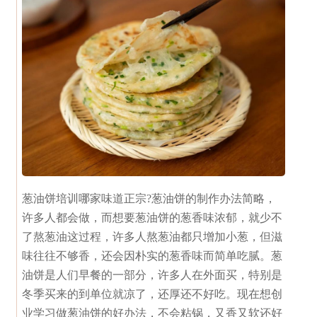
葱油饼培训哪家味道正宗?
葱油饼的制作办法简略，
许多人都会做，而想要葱油饼的葱香味浓郁，就少不
了熬葱油这过程，许多人熬葱油都只增加小葱，但滋
味往往不够香，还会因朴实的葱香味而简单吃腻。葱
油饼是人们早餐的一部分，许多人在外面买，特别是
冬季买来的到单位就凉了，还厚还不好吃。现在想创
业学习做葱油饼的好办法，不会粘锅，又香又软还好