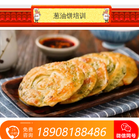
葱油饼培训