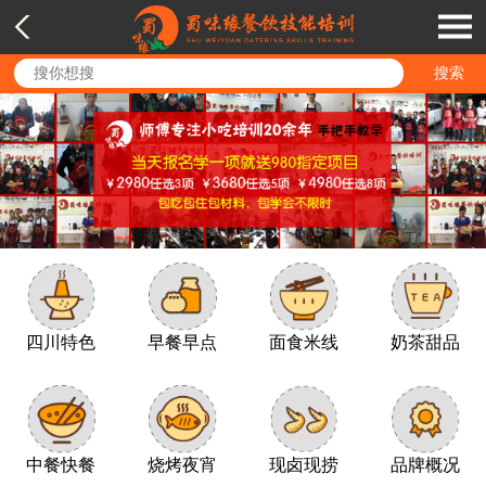
四川特色
早餐早点
面食米线
奶茶甜品
中餐快餐
烧烤夜宵
现卤现捞
品牌概况