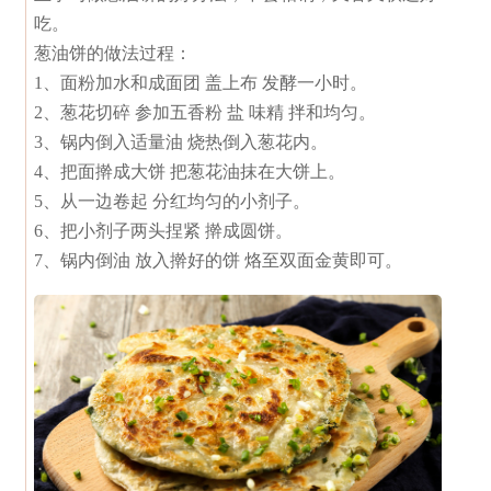
吃。
葱油饼的做法过程：
1、面粉加水和成面团 盖上布 发酵一小时。
2、葱花切碎 参加五香粉 盐 味精 拌和均匀。
3、锅内倒入适量油 烧热倒入葱花内。
4、把面擀成大饼 把葱花油抹在大饼上。
5、从一边卷起 分红均匀的小剂子。
6、把小剂子两头捏紧 擀成圆饼。
7、锅内倒油 放入擀好的饼 烙至双面金黄即可。