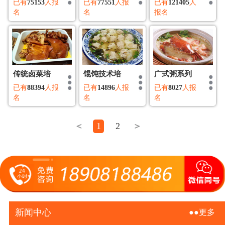
已有
75153
人报
已有
77551
人报
已有
121405
人
名
名
报名
传统卤菜培
馄饨技术培
广式粥系列
已有
88394
人报
已有
14896
人报
已有
8027
人报
名
名
名
＜
1
2
＞
新闻中心
●●更多