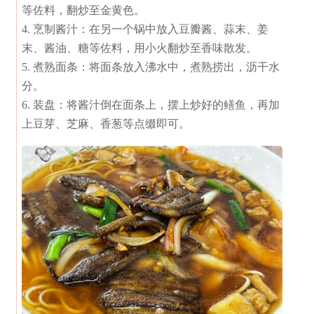
等佐料，翻炒至金黄色。
4. 烹制酱汁：在另一个锅中放入豆瓣酱、蒜末、姜
末、酱油、糖等佐料，用小火翻炒至香味散发。
5. 煮熟面条：将面条放入沸水中，煮熟捞出，沥干水
分。
6. 装盘：将酱汁倒在面条上，摆上炒好的鳝鱼，再加
上豆芽、芝麻、香葱等点缀即可。