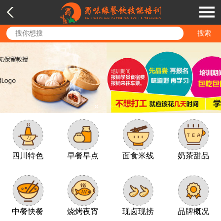
四川特色
早餐早点
面食米线
奶茶甜品
中餐快餐
烧烤夜宵
现卤现捞
品牌概况