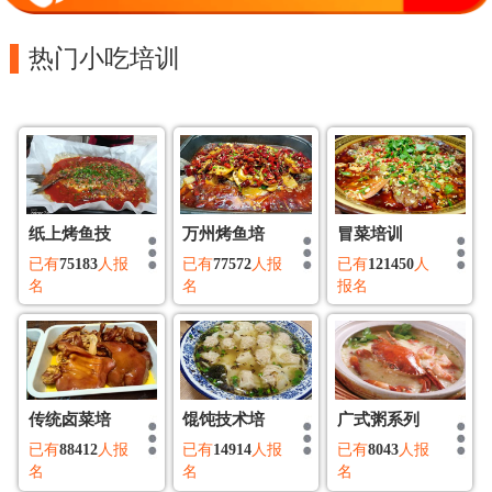
热门小吃培训
纸上烤鱼技
万州烤鱼培
冒菜培训
已有
75183
人报
已有
77572
人报
已有
121450
人
名
名
报名
传统卤菜培
馄饨技术培
广式粥系列
已有
88412
人报
已有
14914
人报
已有
8043
人报
名
名
名