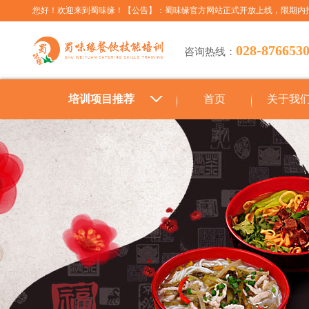
您好！欢迎来到蜀味缘！【公告】：蜀味缘官方网站正式开放上线，限期内
028-876653
咨询热线：
培训项目推荐
首页
关于我