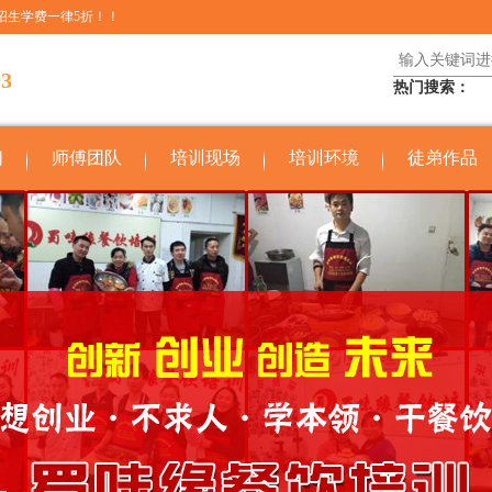
招生学费一律5折！！
03
热门搜索：
们
师傅团队
培训现场
培训环境
徒弟作品