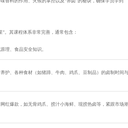
味香料的作用、火候的掌控以及“养卤”的秘诀，确保学员学到
菜”。其课程体系非常完善，通常包含：
配原理、食品安全知识。
与养护、各种食材（如猪蹄、牛肉、鸡爪、豆制品）的卤制时间
作网红爆款，如无骨鸡爪、捞汁小海鲜、现捞热卤等，紧跟市场