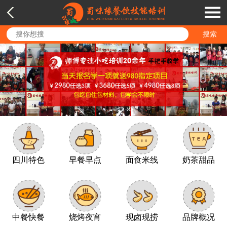
四川特色
早餐早点
面食米线
奶茶甜品
中餐快餐
烧烤夜宵
现卤现捞
品牌概况