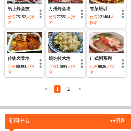
纸上烤鱼技
万州烤鱼培
冒菜培训
已有
75152
人报
已有
77551
人报
已有
121404
人
名
名
报名
传统卤菜培
馄饨技术培
广式粥系列
已有
88393
人报
已有
14895
人报
已有
8026
人报
名
名
名
＜
1
2
＞
新闻中心
●●更多