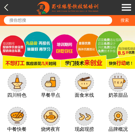
四川特色
早餐早点
面食米线
奶茶甜品
中餐快餐
烧烤夜宵
现卤现捞
品牌概况