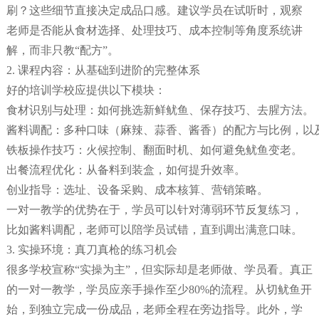
刷？这些细节直接决定成品口感。建议学员在试听时，观察
老师是否能从食材选择、处理技巧、成本控制等角度系统讲
解，而非只教“配方”。
2. 课程内容：从基础到进阶的完整体系
好的培训学校应提供以下模块：
食材识别与处理：如何挑选新鲜鱿鱼、保存技巧、去腥方法。
酱料调配：多种口味（麻辣、蒜香、酱香）的配方与比例，以
铁板操作技巧：火候控制、翻面时机、如何避免鱿鱼变老。
出餐流程优化：从备料到装盒，如何提升效率。
创业指导：选址、设备采购、成本核算、营销策略。
一对一教学的优势在于，学员可以针对薄弱环节反复练习，
比如酱料调配，老师可以陪学员试错，直到调出满意口味。
3. 实操环境：真刀真枪的练习机会
很多学校宣称“实操为主”，但实际却是老师做、学员看。真正
的一对一教学，学员应亲手操作至少80%的流程。从切鱿鱼开
始，到独立完成一份成品，老师全程在旁边指导。此外，学