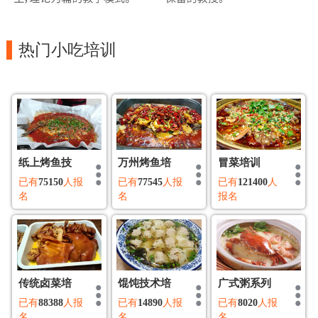
热门小吃培训
纸上烤鱼技
万州烤鱼培
冒菜培训
已有
75150
人报
已有
77545
人报
已有
121400
人
名
名
报名
传统卤菜培
馄饨技术培
广式粥系列
已有
88388
人报
已有
14890
人报
已有
8020
人报
名
名
名